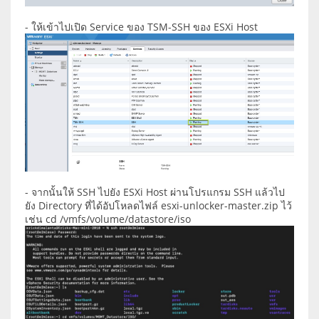
- ให้เข้าไปเปิด Service ของ TSM-SSH ของ ESXi Host
- จากนั้นให้ SSH ไปยัง ESXi Host ผ่านโปรแกรม SSH แล้วไป
ยัง Directory ที่ได้อัปโหลดไฟล์ esxi-unlocker-master.zip ไว้
เช่น cd /vmfs/volume/datastore/iso