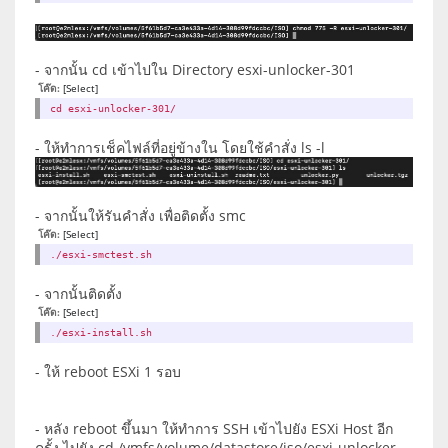
- จากนั้น cd เข้าไปใน Directory esxi-unlocker-301
โค๊ด:
[Select]
cd esxi-unlocker-301/
- ให้ทำการเช็คไฟล์ที่อยู่ข้างใน โดยใช้คำสั่ง ls -l
- จากนั้นให้รันคำสั่ง เพื่อติดตั้ง smc
โค๊ด:
[Select]
./esxi-smctest.sh
- จากนั้นติดตั้ง
โค๊ด:
[Select]
./esxi-install.sh
- ให้ reboot ESXi 1 รอบ
- หลัง reboot ขึ้นมา ให้ทำการ SSH เข้าไปยัง ESXi Host อีก
ครั้ง ไปยัง cd /vmfs/volume/datastore/iso/esxi-unlocker-